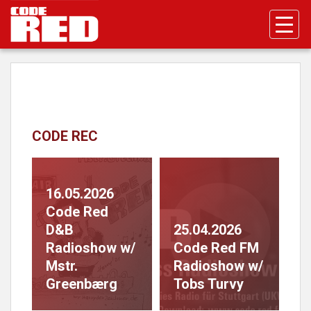
S
k
i
p
t
o
m
a
CODE REC
i
n
c
o
16.05.2026
n
Code Red
t
D&B
25.04.2026
e
Radioshow w/
Code Red FM
n
t
Mstr.
Radioshow w/
Greenbærg
Tobs Turvy