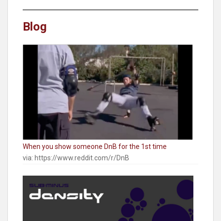
Blog
When you show someone DnB for the 1st time
via: https://www.reddit.com/r/DnB