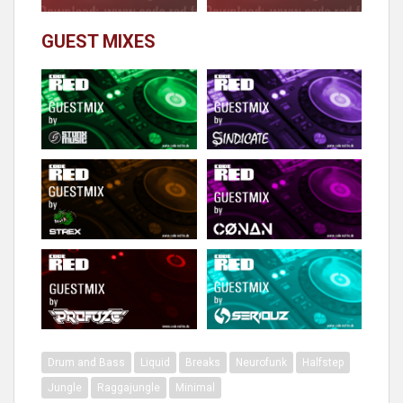
GUEST MIXES
Drum and Bass
Liquid
Breaks
Neurofunk
Halfstep
Jungle
Raggajungle
Minimal