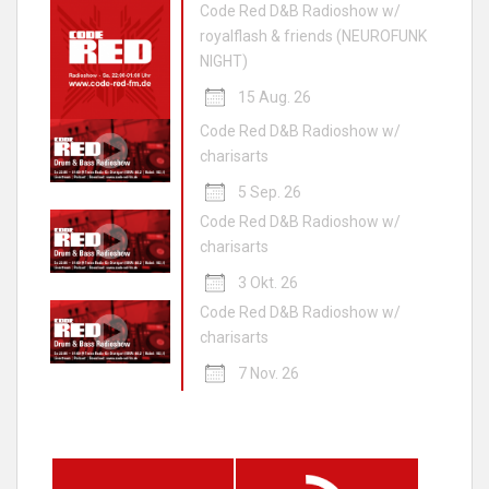
Code Red D&B Radioshow w/
royalflash & friends (NEUROFUNK
NIGHT)
15 Aug. 26
Code Red D&B Radioshow w/
charisarts
5 Sep. 26
Code Red D&B Radioshow w/
charisarts
3 Okt. 26
Code Red D&B Radioshow w/
charisarts
7 Nov. 26