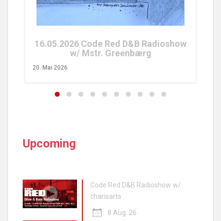
26. April 2026
.2026 Code Red D&B Radioshow
w/ Mstr. Greenbærg
26
Upcoming
Code Red D&B Radioshow w/
charisarts
8 Aug. 26