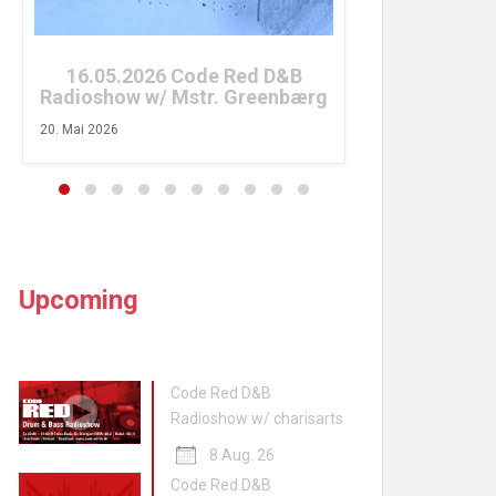
26. April 2026
16.05.2026 Code Red D&B
Radioshow w/ Mstr. Greenbærg
20. Mai 2026
Upcoming
Code Red D&B
Radioshow w/ charisarts
8 Aug. 26
Code Red D&B