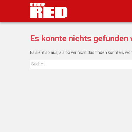
S
k
i
p
t
Es konnte nichts gefunden
o
m
a
Es sieht so aus, als ob wir nicht das finden konnten, w
i
Suche
n
nach:
c
o
n
t
e
n
t