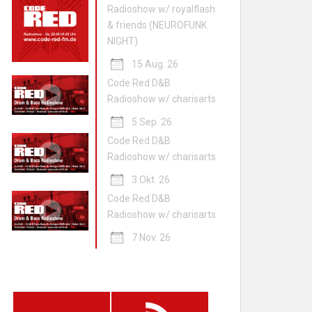
Radioshow w/ royalflash
& friends (NEUROFUNK
NIGHT)
15 Aug. 26
Code Red D&B
Radioshow w/ charisarts
5 Sep. 26
Code Red D&B
Radioshow w/ charisarts
3 Okt. 26
Code Red D&B
Radioshow w/ charisarts
7 Nov. 26