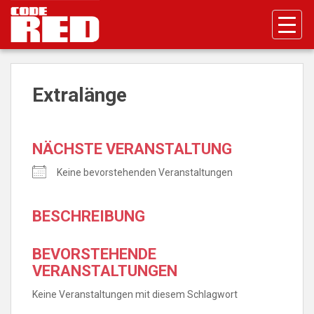
S
k
i
p
t
o
Extralänge
m
a
i
NÄCHSTE VERANSTALTUNG
n
c
Keine bevorstehenden Veranstaltungen
o
n
BESCHREIBUNG
t
e
n
BEVORSTEHENDE
t
VERANSTALTUNGEN
Keine Veranstaltungen mit diesem Schlagwort