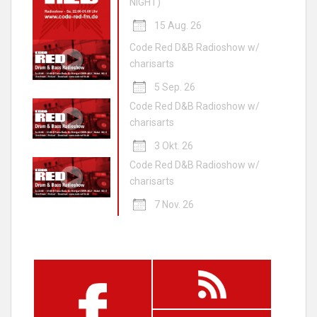
NIGHT)
15 Aug. 26
Code Red D&B Radioshow w/
charisarts
5 Sep. 26
Code Red D&B Radioshow w/
charisarts
3 Okt. 26
Code Red D&B Radioshow w/
charisarts
7 Nov. 26