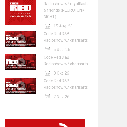
Radioshow w/ royalflash
& friends (NEUROFUNK
NIGHT)
15 Aug. 26
Code Red D&B
Radioshow w/ charisarts
5 Sep. 26
Code Red D&B
Radioshow w/ charisarts
3 Okt. 26
Code Red D&B
Radioshow w/ charisarts
7 Nov. 26