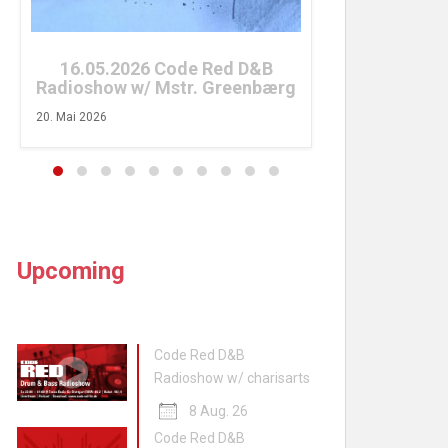
26. April 2026
16.05.2026 Code Red D&B
Radioshow w/ Mstr. Greenbærg
20. Mai 2026
Upcoming
Code Red D&B
Radioshow w/ charisarts
8 Aug. 26
Code Red D&B