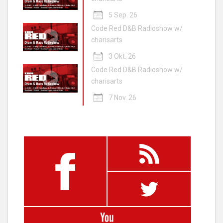
5 Sep. 26
Code Red D&B Radioshow w/
charisarts
3 Okt. 26
Code Red D&B Radioshow w/
charisarts
7 Nov. 26