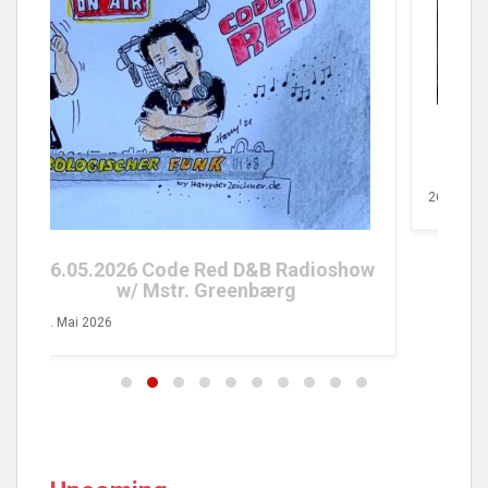
25.04.2026 Code Red FM Radioshow
w/ Tobs Turvy
26. April 2026
0
ow
8. A