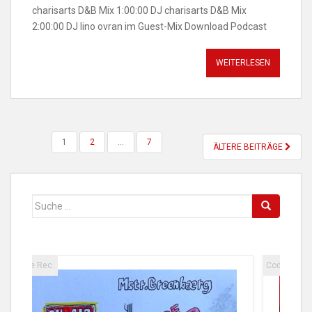
charisarts D&B Mix 1:00:00 DJ charisarts D&B Mix
2:00:00 DJ lino ovran im Guest-Mix Download Podcast
WEITERLESEN
SEITENNUMMERIERUNG
1
2
…
7
ÄLTERE BEITRÄGE
DER
BEITRÄGE
Suche
nach:
Code Rec.
Code 