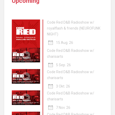
Upcoming
Code Red D&B Radioshow w/
royalflash & friends (NEUROFUNK
NIGHT)
15 Aug. 26
Code Red D&B Radioshow w/
charisarts
5 Sep. 26
Code Red D&B Radioshow w/
charisarts
3 Okt. 26
Code Red D&B Radioshow w/
charisarts
7 Nov. 26
Code Red D&B Radioshow w/