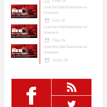
5 Sep. 26
Code Red D&B Radioshow w/
charisarts
3 Okt. 26
Code Red D&B Radioshow w/
charisarts
7 Nov. 26
Code Red D&B Radioshow w/
charisarts
12 Dez. 26