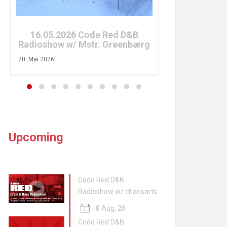
26. April 2026
16.05.2026 Code Red D&B
Radioshow w/ Mstr. Greenbærg
20. Mai 2026
Upcoming
Code Red D&B
Radioshow w/ charisarts
8 Aug. 26
Code Red D&B