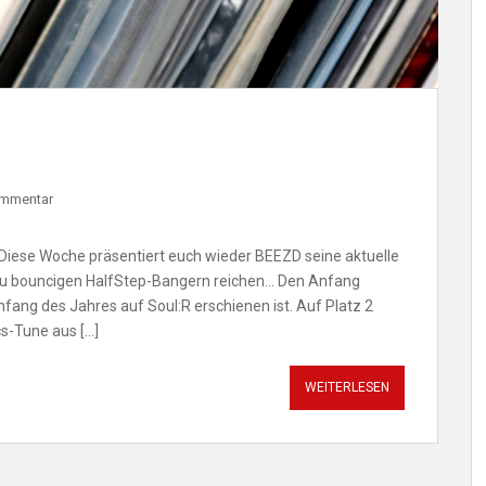
ommentar
Diese Woche präsentiert euch wieder BEEZD seine aktuelle
 zu bouncigen HalfStep-Bangern reichen… Den Anfang
fang des Jahres auf Soul:R erschienen ist. Auf Platz 2
cs-Tune aus […]
WEITERLESEN