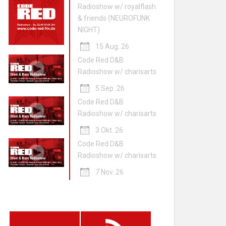
Radioshow w/ royalflash
& friends (NEUROFUNK
NIGHT)
15 Aug. 26
Code Red D&B
Radioshow w/ charisarts
5 Sep. 26
Code Red D&B
Radioshow w/ charisarts
3 Okt. 26
Code Red D&B
Radioshow w/ charisarts
7 Nov. 26