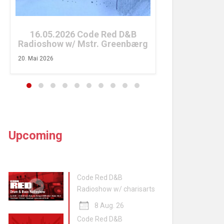
26. April 2026
16.05.2026 Code Red D&B
Radioshow w/ Mstr. Greenbærg
20. Mai 2026
Upcoming
Code Red D&B
Radioshow w/ charisarts
8 Aug. 26
Code Red D&B