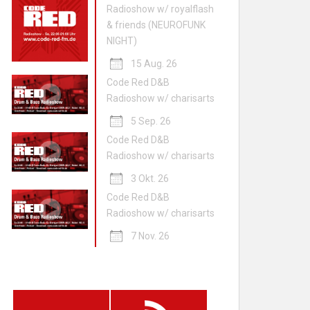
Radioshow w/ royalflash
& friends (NEUROFUNK
NIGHT)
15 Aug. 26
Code Red D&B
Radioshow w/ charisarts
5 Sep. 26
Code Red D&B
Radioshow w/ charisarts
3 Okt. 26
Code Red D&B
Radioshow w/ charisarts
7 Nov. 26