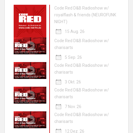
Code Red D&B Radioshow w/
royalflash & friends (NEUROFUNK
NIGHT)
15 Aug. 26
Code Red D&B Radioshow w/
charisarts
5 Sep. 26
Code Red D&B Radioshow w/
charisarts
3 Okt. 26
Code Red D&B Radioshow w/
charisarts
7 Nov. 26
Code Red D&B Radioshow w/
charisarts
12 Dez. 26