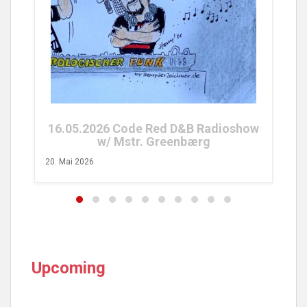
2
26. 
16.05.2026 Code Red D&B Radioshow
w/ Mstr. Greenbærg
20. Mai 2026
Upcoming