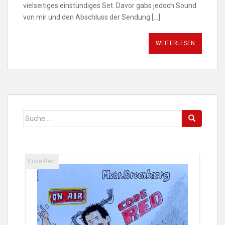
vielseitiges einstündiges Set. Davor gabs jedoch Sound
von mir und den Abschluss der Sendung […]
WEITERLESEN
Suche
nach:
Code Rec.
Code 