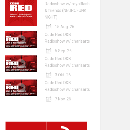
Radioshow w/ royalflash
& friends (NEUROFUNK
NIGHT)
15 Aug. 26
Code Red D&B
Radioshow w/ charisarts
5 Sep. 26
Code Red D&B
Radioshow w/ charisarts
3 Okt. 26
Code Red D&B
Radioshow w/ charisarts
7 Nov. 26