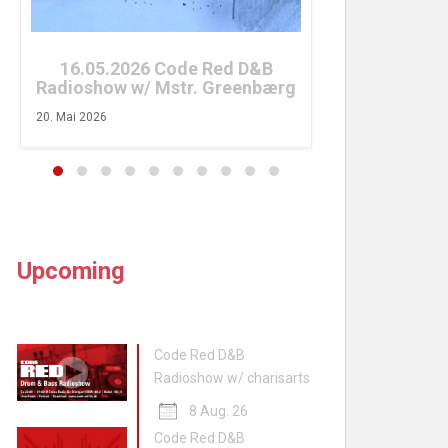
26. April 2026
16.05.2026 Code Red D&B
Radioshow w/ Mstr. Greenbærg
20. Mai 2026
Upcoming
Code Red D&B
Radioshow w/ charisarts
8 Aug. 26
Code Red D&B