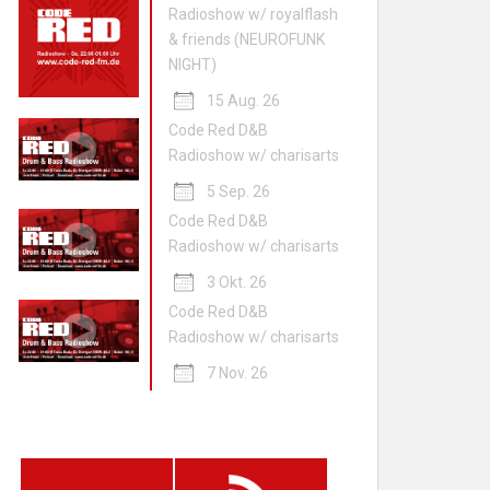
Radioshow w/ royalflash
& friends (NEUROFUNK
NIGHT)
15 Aug. 26
Code Red D&B
Radioshow w/ charisarts
5 Sep. 26
Code Red D&B
Radioshow w/ charisarts
3 Okt. 26
Code Red D&B
Radioshow w/ charisarts
7 Nov. 26