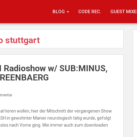
BLOG
CODE REC.
GUEST MIXE
o stuttgart
M Radioshow w/ SUB:MINUS,
GREENBAERG
mmentar
al hören wollen, hier der Mitschnitt der vergangenen Show.
SH in gewohnter Manier neurologisch tätig wurde, gefolgt
los nach Vorne ging. Wie immer auch zum downloaden