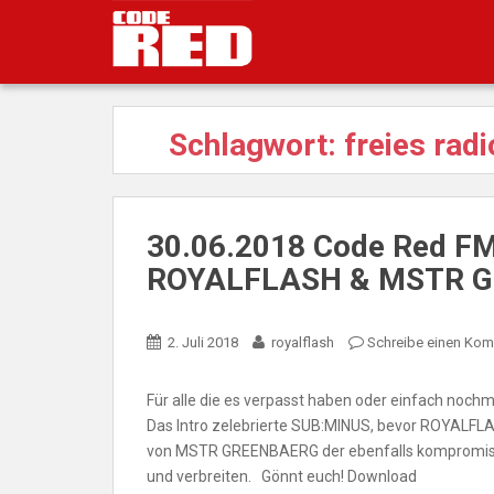
S
k
i
p
t
Schlagwort:
freies radi
o
m
a
i
30.06.2018 Code Red F
n
c
ROYALFLASH & MSTR 
o
n
t
2. Juli 2018
royalflash
Schreibe einen Ko
e
n
Für alle die es verpasst haben oder einfach nochm
t
Das Intro zelebrierte SUB:MINUS, bevor ROYALFLA
von MSTR GREENBAERG der ebenfalls kompromiss
und verbreiten. Gönnt euch! Download