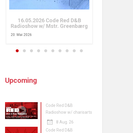
26. April 2026
16.05.2026 Code Red D&B
Radioshow w/ Mstr. Greenbærg
20. Mai 2026
Upcoming
Code Red D&B
Radioshow w/ charisarts
8 Aug. 26
Code Red D&B