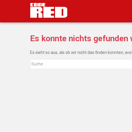
S
k
i
p
t
Es konnte nichts gefunden
o
m
a
Es sieht so aus, als ob wir nicht das finden konnten, w
i
Suche
n
nach:
c
o
n
t
e
n
t