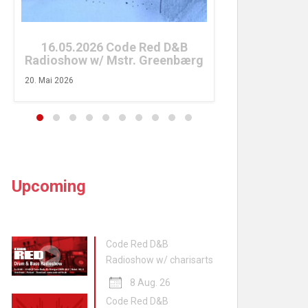
26. April 2026
16.05.2026 Code Red D&B
Radioshow w/ Mstr. Greenbærg
20. Mai 2026
Upcoming
Code Red D&B
Radioshow w/ charisarts
8 Aug. 26
Code Red D&B