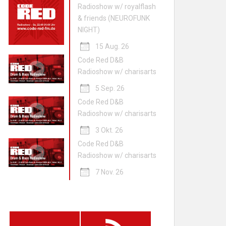
Radioshow w/ royalflash
& friends (NEUROFUNK
NIGHT)
15 Aug. 26
Code Red D&B
Radioshow w/ charisarts
5 Sep. 26
Code Red D&B
Radioshow w/ charisarts
3 Okt. 26
Code Red D&B
Radioshow w/ charisarts
7 Nov. 26