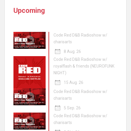
Upcoming
Code Red D&B Radioshow w/
charisarts
8 Aug. 26
Code Red D&B Radioshow w/
royalflash & friends (NEUROFUNK
NIGHT)
15 Aug. 26
Code Red D&B Radioshow w/
charisarts
5 Sep. 26
Code Red D&B Radioshow w/
charisarts