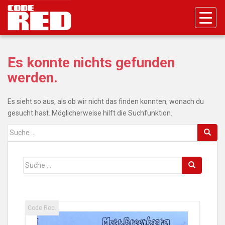
S
k
i
p
t
Es konnte nichts gefunden
o
werden.
m
a
i
Es sieht so aus, als ob wir nicht das finden konnten, wonach du
n
gesucht hast. Möglicherweise hilft die Suchfunktion.
c
Suche
o
nach:
n
t
Suche
e
nach:
n
t
Code Rec.
Code 