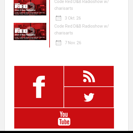
Code Red D&B Radioshow w/
charisarts
3 Okt. 26
Code Red D&B Radioshow w/
charisarts
7 Nov. 26