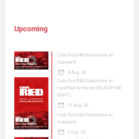
Upcoming
Code Red D&B Radioshow w/
charisarts
8 Aug. 26
Code Red D&B Radioshow w/
royalflash & friends (NEUROFUNK
NIGHT)
15 Aug. 26
Code Red D&B Radioshow w/
charisarts
5 Sep. 26