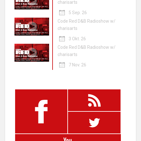
charisarts
5 Sep. 26
Code Red D&B Radioshow w/
charisarts
3 Okt. 26
Code Red D&B Radioshow w/
charisarts
7 Nov. 26