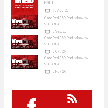
NIGHT)
15 Aug. 26
Code Red D&B Radioshow w/
charisarts
5 Sep. 26
Code Red D&B Radioshow w/
charisarts
3 Okt. 26
Code Red D&B Radioshow w/
charisarts
7 Nov. 26