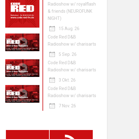
Radioshow w/ royalflash
& friends (NEUROFUNK
NIGHT)
15 Aug. 26
Code Red D&B
Radioshow w/ charisarts
5 Sep. 26
Code Red D&B
Radioshow w/ charisarts
3 Okt. 26
Code Red D&B
Radioshow w/ charisarts
7 Nov. 26