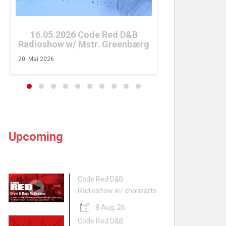
26. April 2026
16.05.2026 Code Red D&B
Radioshow w/ Mstr. Greenbærg
20. Mai 2026
Upcoming
Code Red D&B
Radioshow w/ charisarts
8 Aug. 26
Code Red D&B