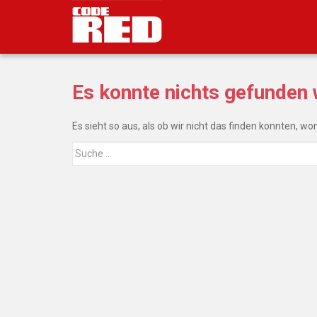
S
k
i
p
t
Es konnte nichts gefunden
o
m
a
Es sieht so aus, als ob wir nicht das finden konnten, w
i
Suche
n
nach:
c
o
n
t
e
n
t