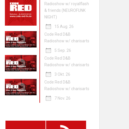
Radioshow w/ royalflash
& friends (NEUROFUNK
NIGHT)
15 Aug. 26
Code Red D&B
Radioshow w/ charisarts
5 Sep. 26
Code Red D&B
Radioshow w/ charisarts
3 Okt. 26
Code Red D&B
Radioshow w/ charisarts
7 Nov. 26