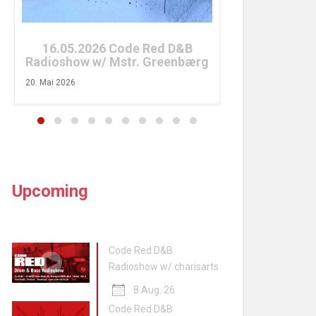
26. April 2026
16.05.2026 Code Red D&B
Radioshow w/ Mstr. Greenbærg
20. Mai 2026
Upcoming
Code Red D&B
Radioshow w/ charisarts
8 Aug. 26
Code Red D&B