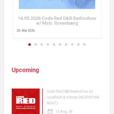
26. 
16.05.2026 Code Red D&B Radioshow
w/ Mstr. Greenbærg
20. Mai 2026
Upcoming
Code Red D&B Radioshow w/
royalflash & friends (NEUROFUNK
NIGHT)
15 Aug. 26