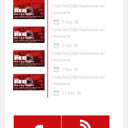
Code Red D&B Radioshow w/
charisarts
5 Sep. 26
Code Red D&B Radioshow w/
charisarts
3 Okt. 26
Code Red D&B Radioshow w/
charisarts
7 Nov. 26
Code Red D&B Radioshow w/
charisarts
12 Dez. 26