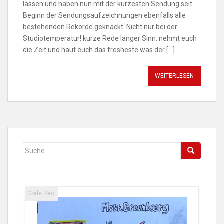
lassen und haben nun mit der kürzesten Sendung seit
Beginn der Sendungsaufzeichnungen ebenfalls alle
bestehenden Rekorde geknackt. Nicht nur bei der
Studiotemperatur! kurze Rede langer Sinn: nehmt euch
die Zeit und haut euch das fresheste was der […]
WEITERLESEN
Suche
nach:
Code Rec.
Code 