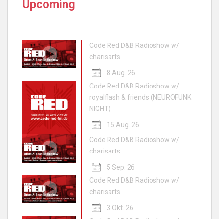
Upcoming
Code Red D&B Radioshow w/
charisarts
8 Aug. 26
Code Red D&B Radioshow w/
royalflash & friends (NEUROFUNK
NIGHT)
15 Aug. 26
Code Red D&B Radioshow w/
charisarts
5 Sep. 26
Code Red D&B Radioshow w/
charisarts
3 Okt. 26