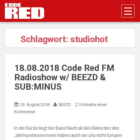
S
k
i
p
t
Schlagwort:
studiohot
o
m
a
i
18.08.2018 Code Red FM
n
Radioshow w/ BEEZD &
c
o
SUB:MINUS
n
t
e
23. August 2018
BEEZD
Schreibe einen
n
Kommentar
t
In der Kürze liegt der Bass! Nach all den Rekorden des
Jahrhundersommers haben auch wir uns nicht lumpen