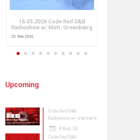
26. April 2026
16.05.2026 Code Red D&B
Radioshow w/ Mstr. Greenbærg
20. Mai 2026
Upcoming
Code Red D&B
Radioshow w/ charisarts
8 Aug. 26
Code Red D&B