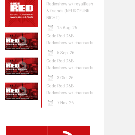
Radioshow w/ royalflash
& friends (NEUROFUNK
NIGHT)
15 Aug. 26
Code Red D&B
Radioshow w/ charisarts
5 Sep. 26
Code Red D&B
Radioshow w/ charisarts
3 Okt. 26
Code Red D&B
Radioshow w/ charisarts
7 Nov. 26