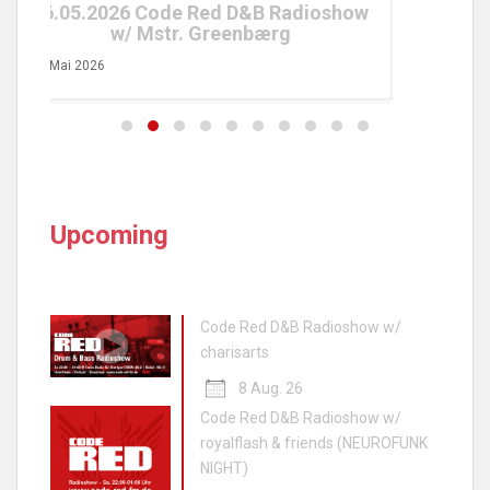
ow
8. 
Upcoming
Code Red D&B Radioshow w/
charisarts
8 Aug. 26
Code Red D&B Radioshow w/
royalflash & friends (NEUROFUNK
NIGHT)