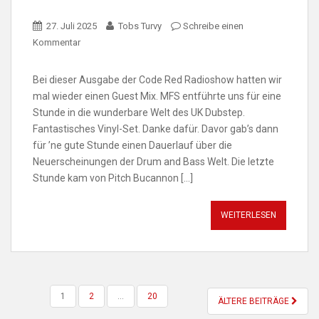
27. Juli 2025
Tobs Turvy
Schreibe einen
Kommentar
Bei dieser Ausgabe der Code Red Radioshow hatten wir
mal wieder einen Guest Mix. MFS entführte uns für eine
Stunde in die wunderbare Welt des UK Dubstep.
Fantastisches Vinyl-Set. Danke dafür. Davor gab’s dann
für ’ne gute Stunde einen Dauerlauf über die
Neuerscheinungen der Drum and Bass Welt. Die letzte
Stunde kam von Pitch Bucannon […]
WEITERLESEN
SEITENNUMMERIERUNG
1
2
…
20
ÄLTERE BEITRÄGE
DER