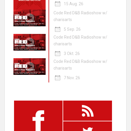
15 Aug. 26
Code Red D&B Radioshow w/
charisarts
5 Sep. 26
Code Red D&B Radioshow w/
charisarts
3 Okt. 26
Code Red D&B Radioshow w/
charisarts
7 Nov. 26