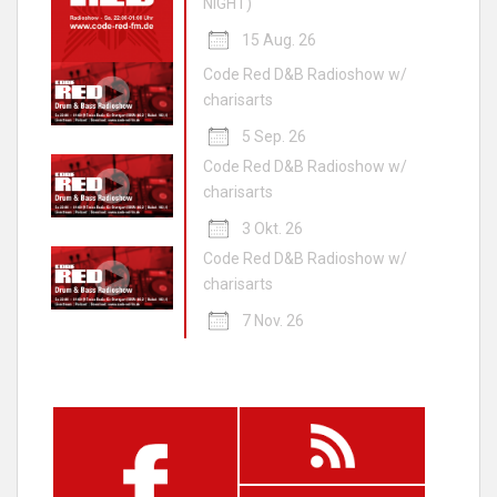
NIGHT)
15 Aug. 26
Code Red D&B Radioshow w/
charisarts
5 Sep. 26
Code Red D&B Radioshow w/
charisarts
3 Okt. 26
Code Red D&B Radioshow w/
charisarts
7 Nov. 26