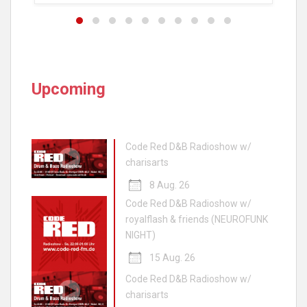
Upcoming
Code Red D&B Radioshow w/
charisarts
8 Aug. 26
Code Red D&B Radioshow w/
royalflash & friends (NEUROFUNK
NIGHT)
15 Aug. 26
Code Red D&B Radioshow w/
charisarts