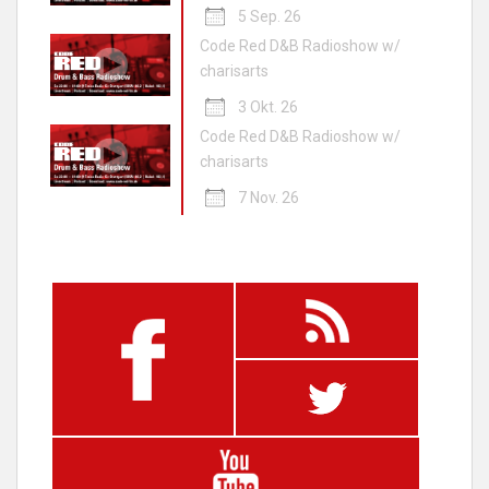
5 Sep. 26
Code Red D&B Radioshow w/
charisarts
3 Okt. 26
Code Red D&B Radioshow w/
charisarts
7 Nov. 26