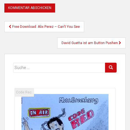
Beitragsnavigation
Free Download: Alix Perez – Can’t You See
David Guetta ist am Button Pushen
Suche
nach:
Code Rec.