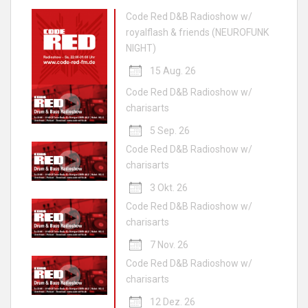
Code Red D&B Radioshow w/
royalflash & friends (NEUROFUNK
NIGHT)
15 Aug. 26
Code Red D&B Radioshow w/
charisarts
5 Sep. 26
Code Red D&B Radioshow w/
charisarts
3 Okt. 26
Code Red D&B Radioshow w/
charisarts
7 Nov. 26
Code Red D&B Radioshow w/
charisarts
12 Dez. 26