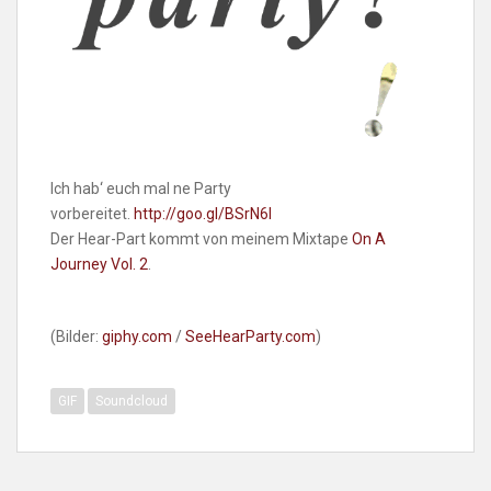
Ich hab‘ euch mal ne Party
vorbereitet.
http://goo.gl/BSrN6I
Der Hear-Part kommt von meinem Mixtape
On A
Journey Vol. 2
.
(Bilder:
giphy.com
/
SeeHearParty.com
)
GIF
Soundcloud