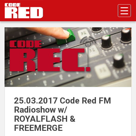
S
k
i
p
t
o
m
a
i
n
c
o
n
t
25.03.2017 Code Red FM
e
Radioshow w/
n
t
ROYALFLASH &
FREEMERGE