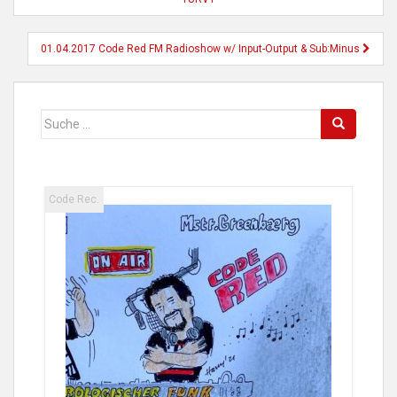
01.04.2017 Code Red FM Radioshow w/ Input-Output & Sub:Minus
Suche
nach:
Code Rec.
Code 
2