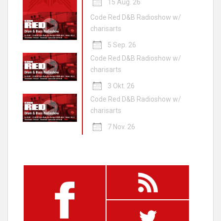
15 Aug. 26
Code Red D&B Radioshow w/
charisarts
5 Sep. 26
Code Red D&B Radioshow w/
charisarts
3 Okt. 26
Code Red D&B Radioshow w/
charisarts
7 Nov. 26