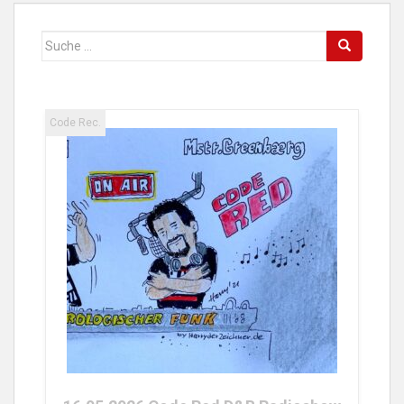
Suche
nach:
Code Rec.
25.04.2026 Code Red FM Radioshow
w/ Tobs Turvy
26. April 2026