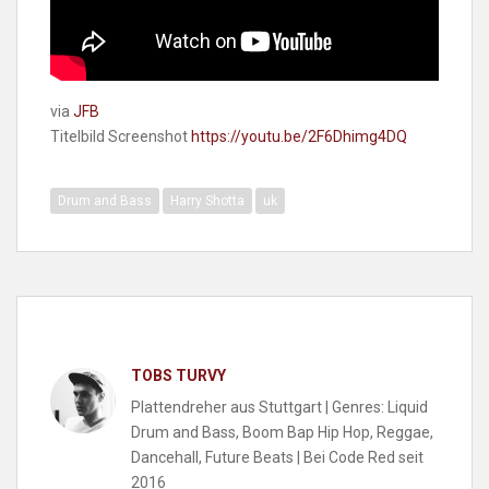
via
JFB
Titelbild Screenshot
https://youtu.be/2F6Dhimg4DQ
Drum and Bass
Harry Shotta
uk
TOBS TURVY
Plattendreher aus Stuttgart | Genres: Liquid
Drum and Bass, Boom Bap Hip Hop, Reggae,
Dancehall, Future Beats | Bei Code Red seit
2016