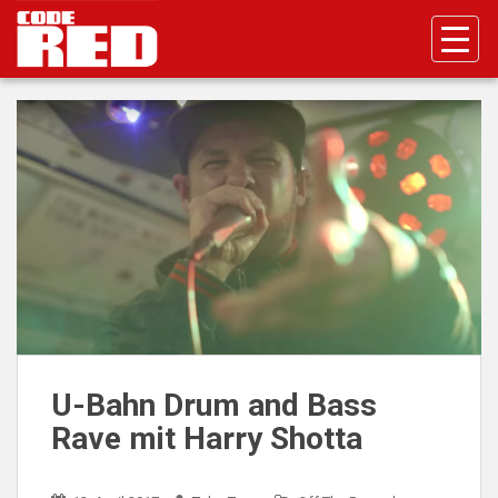
S
k
i
p
t
o
m
a
i
n
c
o
n
t
e
n
U-Bahn Drum and Bass
t
Rave mit Harry Shotta