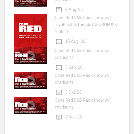
8 Aug. 26
Code Red D&B Radioshow w/
royalflash & friends (NEUROFUNK
NIGHT)
15 Aug. 26
Code Red D&B Radioshow w/
charisarts
5 Sep. 26
Code Red D&B Radioshow w/
charisarts
3 Okt. 26
Code Red D&B Radioshow w/
charisarts
7 Nov. 26