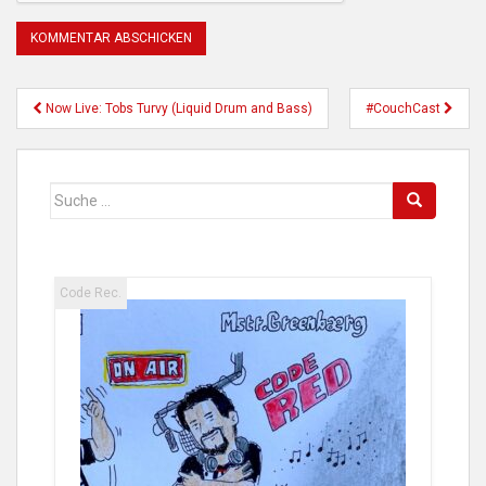
Beitragsnavigation
Now Live: Tobs Turvy (Liquid Drum and Bass)
#CouchCast
Suche
nach:
Code Rec.
C