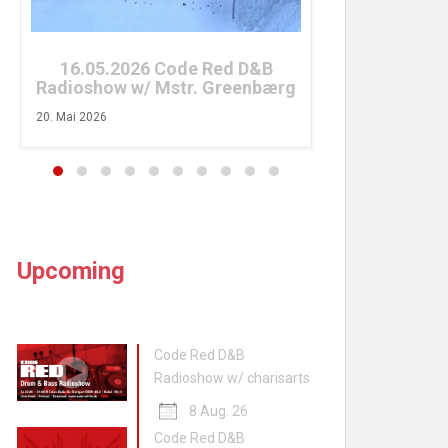
26. April 2026
16.05.2026 Code Red D&B
adioshow w/ Mstr. Greenbærg
 Mai 2026
Upcoming
Code Red D&B
Radioshow w/ charisarts
8 Aug. 26
Code Red D&B