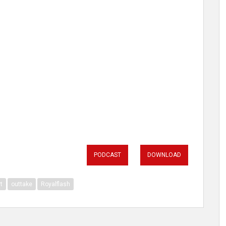
PODCAST
DOWNLOAD
t
outtake
Royalflash