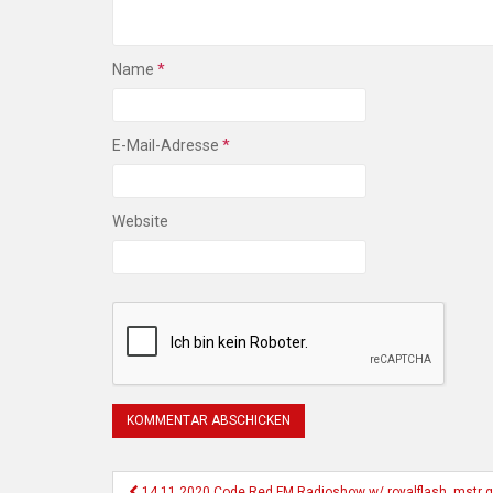
Name
*
E-Mail-Adresse
*
Website
Beitragsnavigation
14.11.2020 Code Red FM Radioshow w/ royalflash, mstr g