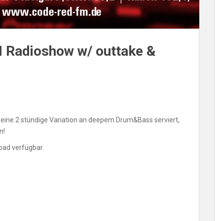
R
 Radioshow w/ outtake &
20.
ine 2 stündige Variation an deepem Drum&Bass serviert,
n!
oad verfügbar.