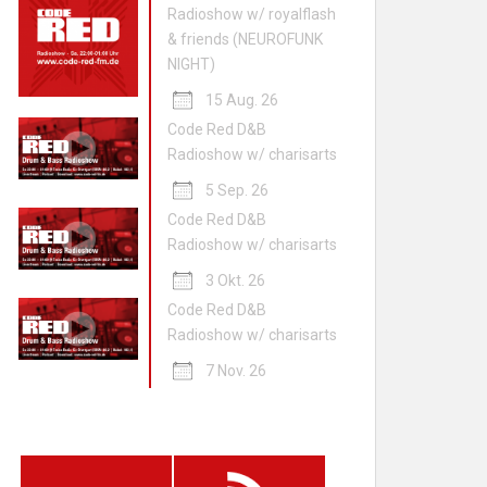
Radioshow w/ royalflash
& friends (NEUROFUNK
NIGHT)
15 Aug. 26
Code Red D&B
Radioshow w/ charisarts
5 Sep. 26
Code Red D&B
Radioshow w/ charisarts
3 Okt. 26
Code Red D&B
Radioshow w/ charisarts
7 Nov. 26