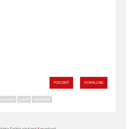
PODCAST
DOWNLOAD
eies radio
Liquid
Neurofunk