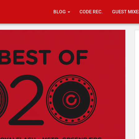
BLOG
CODE REC.
GUEST MIXE