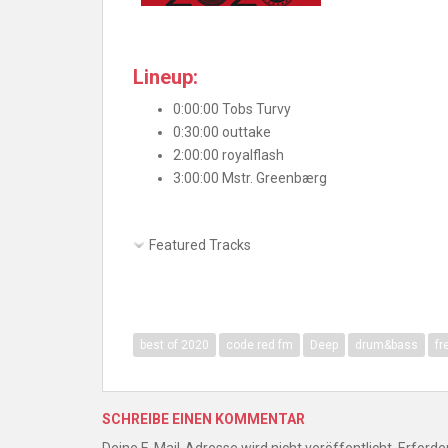
Lineup:
0:00:00 Tobs Turvy
0:30:00 outtake
2:00:00 royalflash
3:00:00 Mstr. Greenbærg
Featured Tracks
best of 2020
code red fm
Deep
drum&bass
fr
SCHREIBE EINEN KOMMENTAR