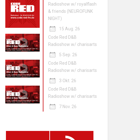
Radioshow w/ royalflash
& friends (NEUROFUNK
NIGHT)
15 Aug. 26
Code Red D&B
Radioshow w/ charisarts
5 Sep. 26
Code Red D&B
Radioshow w/ charisarts
3 Okt. 26
Code Red D&B
Radioshow w/ charisarts
7 Nov. 26