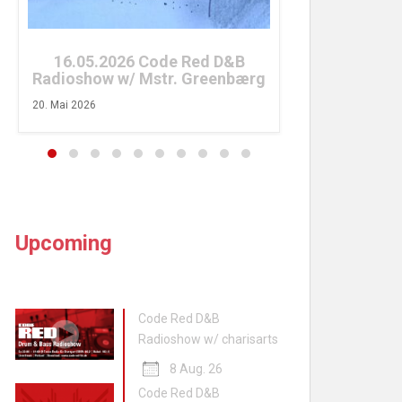
26. April 2026
16.05.2026 Code Red D&B
Radioshow w/ Mstr. Greenbærg
20. Mai 2026
Upcoming
Code Red D&B
Radioshow w/ charisarts
8 Aug. 26
Code Red D&B