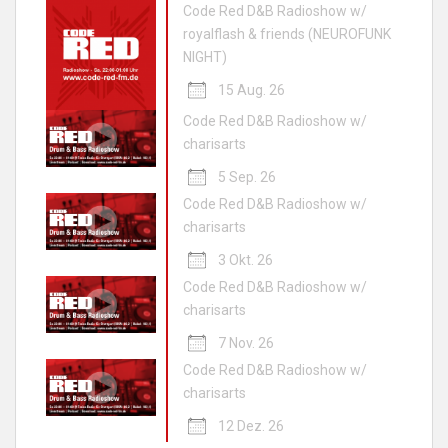
Code Red D&B Radioshow w/
royalflash & friends (NEUROFUNK
NIGHT)
15 Aug. 26
Code Red D&B Radioshow w/
charisarts
5 Sep. 26
Code Red D&B Radioshow w/
charisarts
3 Okt. 26
Code Red D&B Radioshow w/
charisarts
7 Nov. 26
Code Red D&B Radioshow w/
charisarts
12 Dez. 26