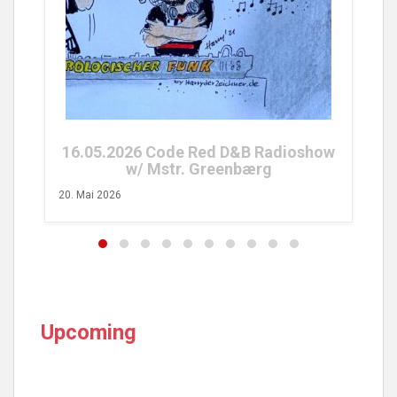
2
26. 
16.05.2026 Code Red D&B Radioshow
w/ Mstr. Greenbærg
20. Mai 2026
Upcoming