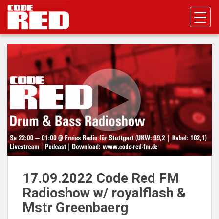
S
k
i
p
t
o
m
a
i
n
c
o
n
t
e
n
17.09.2022 Code Red FM
t
Radioshow w/ royalflash &
Mstr Greenbaerg