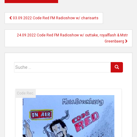
Beitragsnavigation
03.09.2022 Code Red FM Radioshow w/ charisarts
24.09.2022 Code Red FM Radioshow w/ outtake, royalflash & Mstr
Greenbaerg
Suche
nach:
Code Rec.
Code 