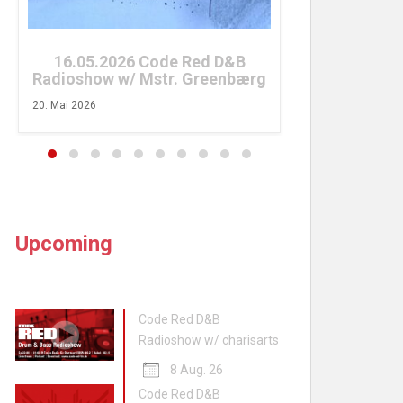
26. April 2026
04.04.
Radiosh
Ms
rg
8. April 2026
Upcoming
Code Red D&B
Radioshow w/ charisarts
8 Aug. 26
Code Red D&B