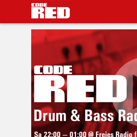
S
k
i
p
t
o
m
a
i
n
c
o
n
t
e
n
t