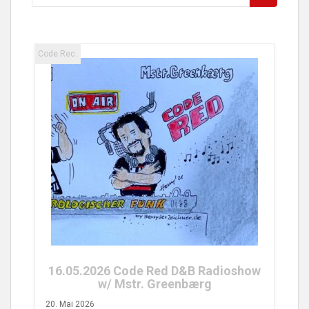
nach:
Code Rec.
25.04.2026 Code Red FM Radioshow
w/ Tobs Turvy
26. April 2026
dioshow