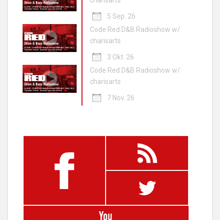
5 Sep. 26
Code Red D&B Radioshow w/
charisarts
3 Okt. 26
Code Red D&B Radioshow w/
charisarts
7 Nov. 26