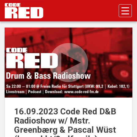
S
k
i
p
t
o
m
a
i
n
c
o
n
t
e
n
16.09.2023 Code Red D&B
t
Radioshow w/ Mstr.
Greenbærg & Pascal Wüst