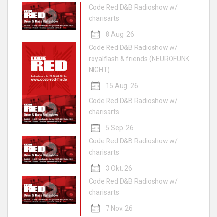
Code Red D&B Radioshow w/
charisarts
8 Aug. 26
Code Red D&B Radioshow w/
royalflash & friends (NEUROFUNK
NIGHT)
15 Aug. 26
Code Red D&B Radioshow w/
charisarts
5 Sep. 26
Code Red D&B Radioshow w/
charisarts
3 Okt. 26
Code Red D&B Radioshow w/
charisarts
7 Nov. 26