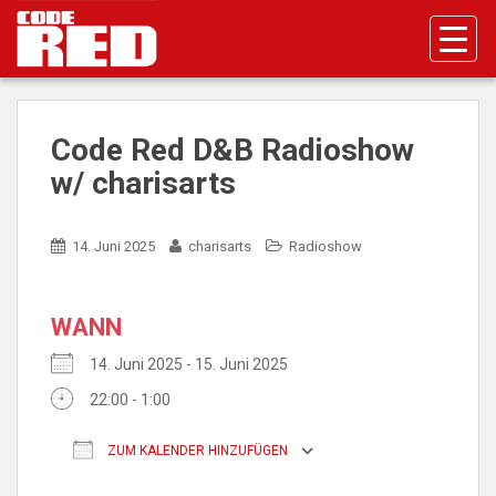
S
k
i
p
t
o
Code Red D&B Radioshow
m
w/ charisarts
a
i
n
14. Juni 2025
charisarts
Radioshow
c
o
n
WANN
t
14. Juni 2025 - 15. Juni 2025
e
n
22:00 - 1:00
t
ZUM KALENDER HINZUFÜGEN
ICS herunterladen
Google Kalender