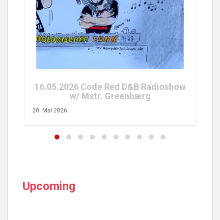
2
26. 
16.05.2026 Code Red D&B Radioshow
w/ Mstr. Greenbærg
20. Mai 2026
Upcoming