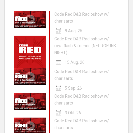
Code Red D&B Radioshow w/
charisarts
8 Aug. 26
Code Red D&B Radioshow w/
royalflash & friends (NEUROFUNK
NIGHT)
15 Aug. 26
Code Red D&B Radioshow w/
charisarts
5 Sep. 26
Code Red D&B Radioshow w/
charisarts
3 Okt. 26
Code Red D&B Radioshow w/
charisarts