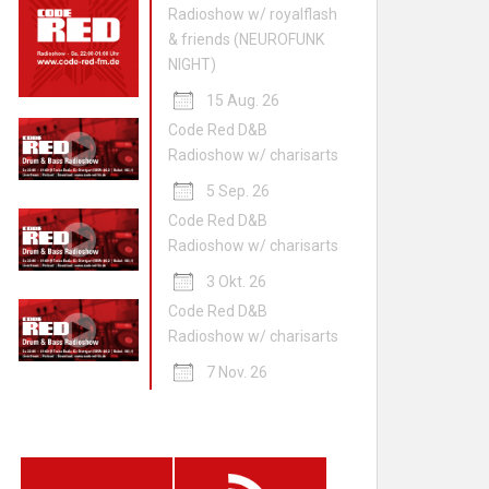
Radioshow w/ royalflash
& friends (NEUROFUNK
NIGHT)
15 Aug. 26
Code Red D&B
Radioshow w/ charisarts
5 Sep. 26
Code Red D&B
Radioshow w/ charisarts
3 Okt. 26
Code Red D&B
Radioshow w/ charisarts
7 Nov. 26