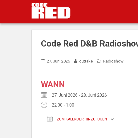
S
k
i
p
t
o
Code Red D&B Radioshow
m
a
i
27. Juni 2026
outtake
Radioshow
n
c
o
WANN
n
t
27. Juni 2026 - 28. Juni 2026
e
22:00 - 1:00
n
t
ZUM KALENDER HINZUFÜGEN
ICS herunterladen
Googl