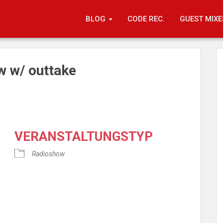
BLOG
CODE REC.
GUEST MIXE
 w/ outtake
VERANSTALTUNGSTYP
Radioshow
e Kalender
iCalendar
O