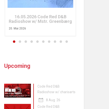
26. April 2026
16.05.2026 Code Red D&B
Radioshow w/ Mstr. Greenbærg
20. Mai 2026
Upcoming
Code Red D&B
Radioshow w/ charisarts
8 Aug. 26
Code Red D&B