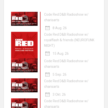
Code Red D&B Radioshow w/
charisarts
8 Aug. 26
Code Red D&B Radioshow w/
royalflash & friends (NEUROFUNK
NIGHT)
15 Aug. 26
Code Red D&B Radioshow w/
charisarts
5 Sep. 26
Code Red D&B Radioshow w/
charisarts
3 Okt. 26
Code Red D&B Radioshow w/
charisarts