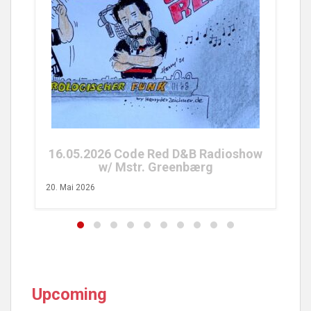
25.04.2026 Code Red FM Rad
w/ Tobs Turvy
26. April 2026
ed D&B Radioshow
reenbærg
Upcoming