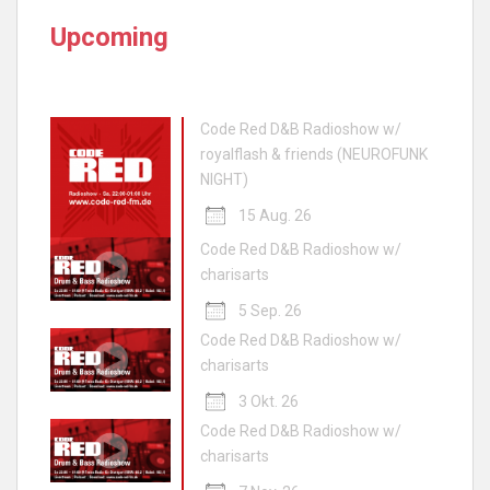
Upcoming
Code Red D&B Radioshow w/
royalflash & friends (NEUROFUNK
NIGHT)
15 Aug. 26
Code Red D&B Radioshow w/
charisarts
5 Sep. 26
Code Red D&B Radioshow w/
charisarts
3 Okt. 26
Code Red D&B Radioshow w/
charisarts