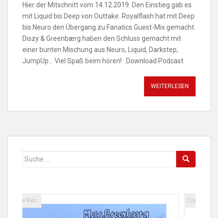
Hier der Mitschnitt vom 14.12.2019. Den Einstieg gab es
mit Liquid bis Deep von Outtake. Royalflash hat mit Deep
bis Neuro den Übergang zu Fanatics Guest-Mix gemacht.
Diszy & Greenbærg haben den Schluss gemacht mit
einer bunten Mischung aus Neuro, Liquid, Darkstep,
JumpUp… Viel Spaß beim hören! Download Podcast
WEITERLESEN
Suche
nach:
Code Rec.
Code