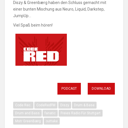
Diszy & Greenbærg haben den Schluss gemacht mit
einer bunten Mischung aus Neuro, Liquid, Darkstep,
JumpUp…
Viel Spaß beim hören!
PODCAST
DOWNLOAD
Code Rec.
CodeRedFM
Diszy
Drum & Base
Drum and Bass
fanatic
Freies Radio Für Stuttgart
Mstr GreenBærg
outtake