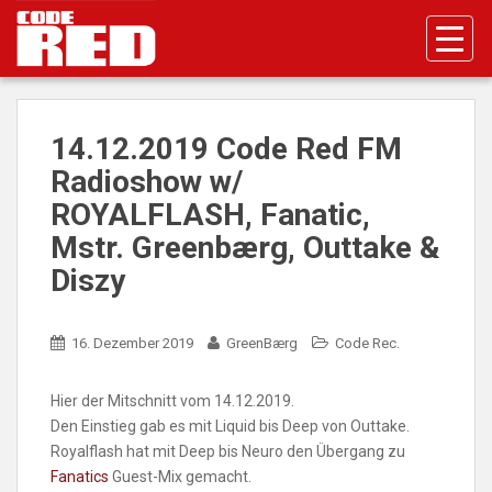
S
k
i
p
t
o
14.12.2019 Code Red FM
m
Radioshow w/
a
ROYALFLASH, Fanatic,
i
n
Mstr. Greenbærg, Outtake &
c
Diszy
o
n
t
16. Dezember 2019
GreenBærg
Code Rec.
e
n
Hier der Mitschnitt vom 14.12.2019.
t
Den Einstieg gab es mit Liquid bis Deep von Outtake.
Royalflash hat mit Deep bis Neuro den Übergang zu
Fanatics
Guest-Mix gemacht.