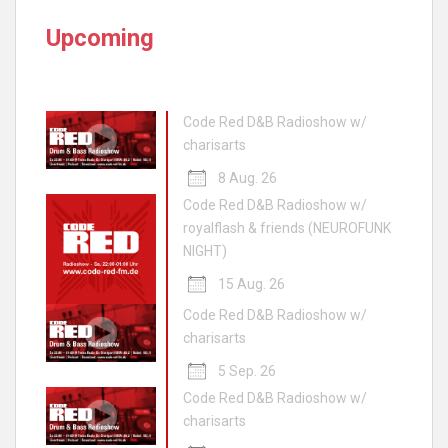
Upcoming
Code Red D&B Radioshow w/
charisarts
8 Aug. 26
Code Red D&B Radioshow w/
royalflash & friends (NEUROFUNK
NIGHT)
15 Aug. 26
Code Red D&B Radioshow w/
charisarts
5 Sep. 26
Code Red D&B Radioshow w/
charisarts