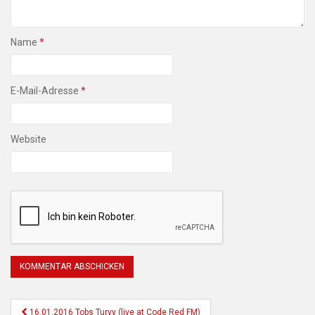
Name
*
E-Mail-Adresse
*
Website
Beitragsnavigation
16.01.2016 Tobs Turvy (live at Code Red FM)