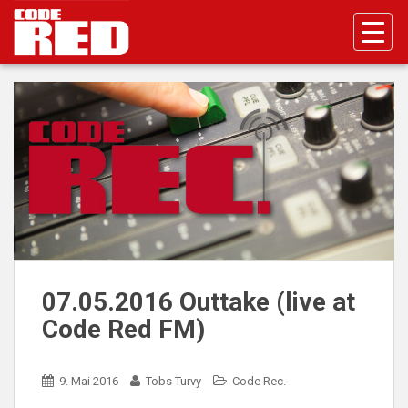
S
k
i
p
t
o
m
a
i
n
c
o
n
t
07.05.2016 Outtake (live at
e
Code Red FM)
n
t
9. Mai 2016
Tobs Turvy
Code Rec.