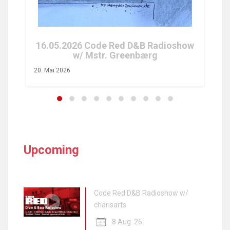
26. 
16.05.2026 Code Red D&B Radioshow
w/ Mstr. Greenbærg
20. Mai 2026
Upcoming
Code Red D&B Radioshow w/
charisarts
8 Aug. 26