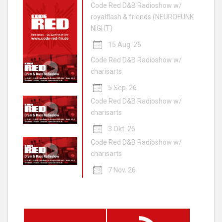
Code Red D&B Radioshow w/
royalflash & friends (NEUROFUNK
NIGHT)
15 Aug. 26
Code Red D&B Radioshow w/
charisarts
5 Sep. 26
Code Red D&B Radioshow w/
charisarts
3 Okt. 26
Code Red D&B Radioshow w/
charisarts
7 Nov. 26