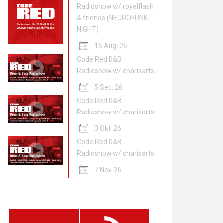
Radioshow w/ royalflash
& friends (NEUROFUNK
NIGHT)
15 Aug. 26
Code Red D&B
Radioshow w/ charisarts
5 Sep. 26
Code Red D&B
Radioshow w/ charisarts
3 Okt. 26
Code Red D&B
Radioshow w/ charisarts
7 Nov. 26