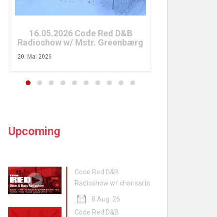
26. April 2026
16.05.2026 Code Red D&B
Radioshow w/ Mstr. Greenbærg
20. Mai 2026
Upcoming
Code Red D&B
Radioshow w/ charisarts
8 Aug. 26
Code Red D&B