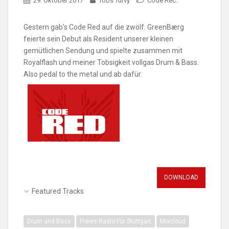
29. Oktober 2017
Tobs Turvy
Code Rec.
Gestern gab’s Code Red auf die zwölf. GreenBærg
feierte sein Debut als Resident unserer kleinen
gemütlichen Sendung und spielte zusammen mit
Royalflash und meiner Tobsigkeit vollgas Drum & Bass.
Also pedal to the metal und ab dafür.
DOWNLOAD
Featured Tracks
Drum and Bass
Freies Radio Für Stuttgart
Mixcloud