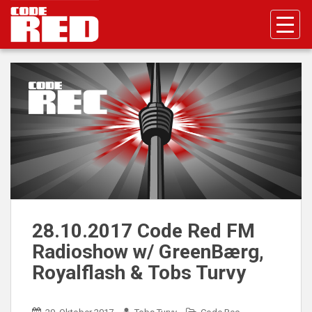
S
k
i
p
t
o
m
a
i
n
c
o
n
t
28.10.2017 Code Red FM
e
Radioshow w/ GreenBærg,
n
t
Royalflash & Tobs Turvy