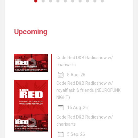
Upcoming
Code Red D&B Radioshow w/
charisarts
8 Aug. 26
Code Red D&B Radioshow w/
royalflash & friends (NEUROFUNK
NIGHT)
15 Aug. 26
Code Red D&B Radioshow w/
charisarts
5 Sep. 26