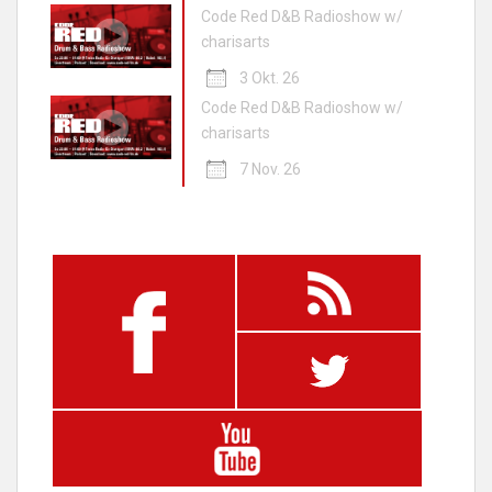
Code Red D&B Radioshow w/
charisarts
3 Okt. 26
Code Red D&B Radioshow w/
charisarts
7 Nov. 26