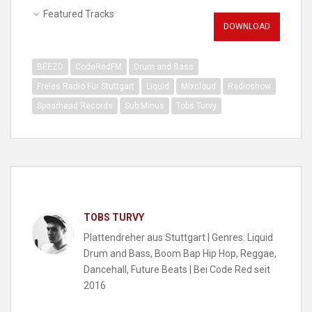
Featured Tracks
DOWNLOAD
BEEZD
CodeRedFM
Drum and Bass
Freies Radio Für Stuttgart
Liquid
Mixcloud
Radioshow
Spearhead Records
Sub:Minus
Tobs Turvy
TOBS TURVY
Plattendreher aus Stuttgart | Genres: Liquid
Drum and Bass, Boom Bap Hip Hop, Reggae,
Dancehall, Future Beats | Bei Code Red seit
2016