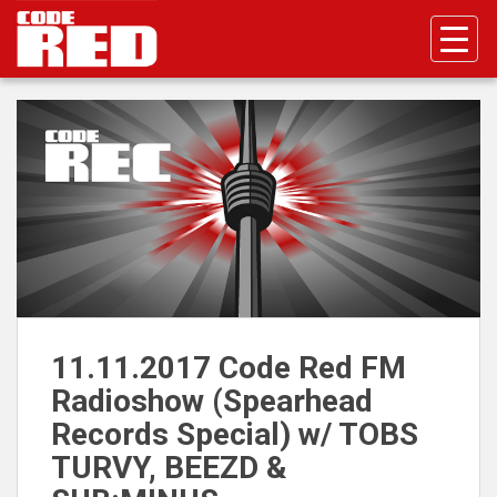
S
k
i
p
t
o
m
a
i
n
c
o
n
t
11.11.2017 Code Red FM
e
Radioshow (Spearhead
n
t
Records Special) w/ TOBS
TURVY, BEEZD &