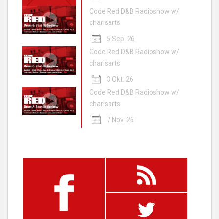
Code Red D&B Radioshow w/
charisarts
5 Sep. 26
Code Red D&B Radioshow w/
charisarts
3 Okt. 26
Code Red D&B Radioshow w/
charisarts
7 Nov. 26