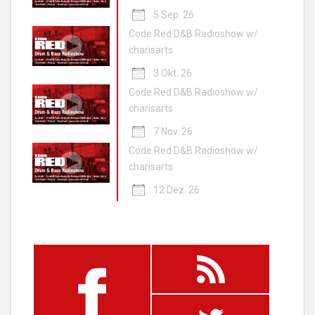
5 Sep. 26
Code Red D&B Radioshow w/
charisarts
3 Okt. 26
Code Red D&B Radioshow w/
charisarts
7 Nov. 26
Code Red D&B Radioshow w/
charisarts
12 Dez. 26