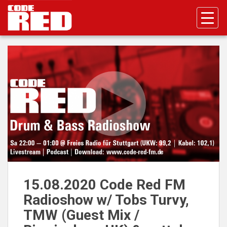
S
k
i
p
t
o
m
a
i
n
c
o
n
t
e
n
15.08.2020 Code Red FM
t
Radioshow w/ Tobs Turvy,
TMW (Guest Mix /