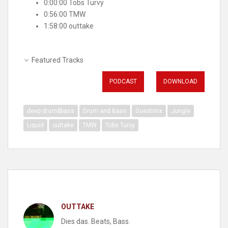
0:00:00 Tobs Turvy
0:56:00 TMW
1:58:00 outtake
Featured Tracks
PODCAST
DOWNLOAD
deep drum&bass
Drum and Bass
Guestmix
Jungle
Liquid
outtake
TMW
Tobs Turvy
OUTTAKE
Dies das. Beats, Bass.