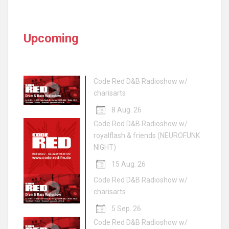
Upcoming
Code Red D&B Radioshow w/
charisarts
8 Aug. 26
Code Red D&B Radioshow w/
royalflash & friends (NEUROFUNK
NIGHT)
15 Aug. 26
Code Red D&B Radioshow w/
charisarts
5 Sep. 26
Code Red D&B Radioshow w/