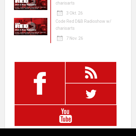
charisarts
3 Okt. 26
Code Red D&B Radioshow w/
charisarts
7 Nov. 26