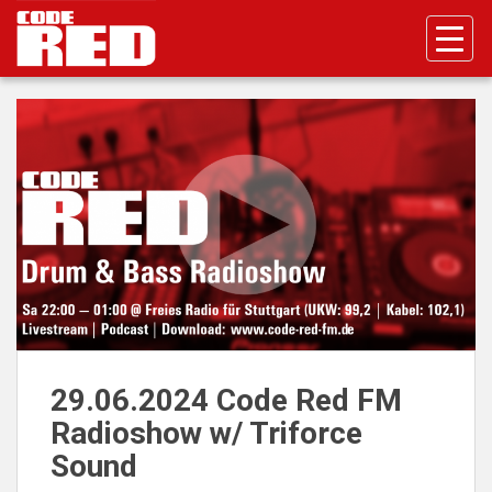
S
k
i
p
t
o
m
a
i
n
c
o
n
t
e
n
29.06.2024 Code Red FM
t
Radioshow w/ Triforce
Sound