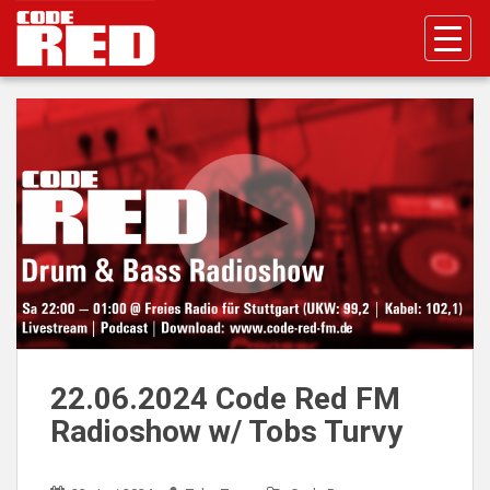
S
k
i
p
t
o
m
a
i
n
c
o
n
t
e
n
22.06.2024 Code Red FM
t
Radioshow w/ Tobs Turvy