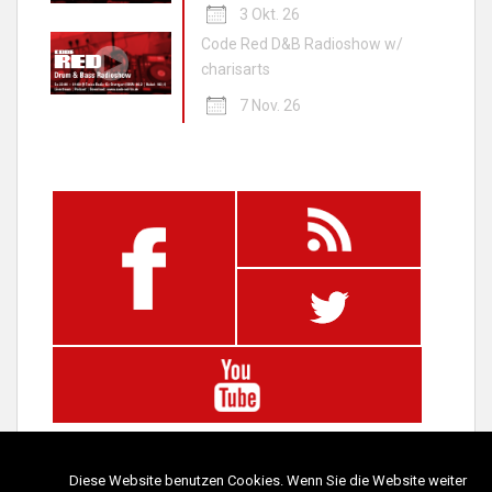
3 Okt. 26
Code Red D&B Radioshow w/
charisarts
7 Nov. 26
Diese Website benutzen Cookies. Wenn Sie die Website weiter