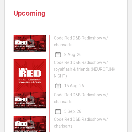
Upcoming
Code Red D&B Radioshow w/
charisarts
8 Aug. 26
Code Red D&B Radioshow w/
royalflash & friends (NEUROFUNK
NIGHT)
15 Aug. 26
Code Red D&B Radioshow w/
charisarts
5 Sep. 26
Code Red D&B Radioshow w/
charisarts