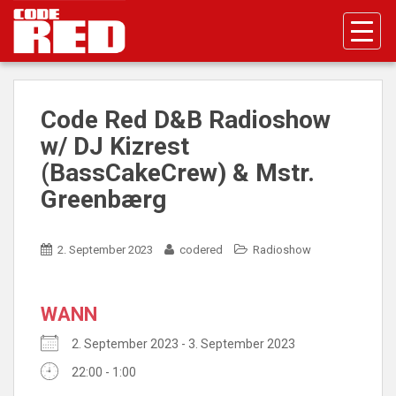
S
k
i
p
t
o
Code Red D&B Radioshow
m
w/ DJ Kizrest
a
(BassCakeCrew) & Mstr.
i
n
Greenbærg
c
o
2. September 2023
codered
Radioshow
n
t
e
WANN
n
t
2. September 2023 - 3. September 2023
22:00 - 1:00