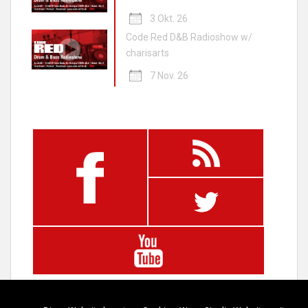
3 Okt. 26
Code Red D&B Radioshow w/
charisarts
7 Nov. 26