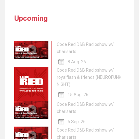
Upcoming
Code Red D&B Radioshow w/
charisarts
8 Aug. 26
Code Red D&B Radioshow w/
royalflash & friends (NEUROFUNK
NIGHT)
15 Aug. 26
Code Red D&B Radioshow w/
charisarts
5 Sep. 26
Code Red D&B Radioshow w/
charisarts