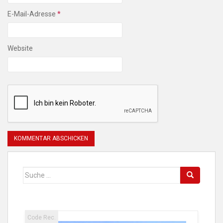
E-Mail-Adresse
*
Website
Suche
nach:
Code Rec.
Code 