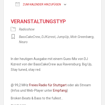
ZUM KALENDER HINZUFÜGEN
ICS herunterladen
Google Kalender
VERANSTALTUNGSTYP
Radioshow
BassCakeCrew
,
DJKizrest
,
JumpUp
,
Mstr.Greenbærg
,
Neuro
In der heutigen Ausgabe mit einem Gues-Mix von DJ
Kizrest von der BassCakeCrew aus Ravensburg. Big Up,
Stay tuned, stay red.
@ 99,2 MHz
Freies Radio für Stuttgart
oder als Stream
(Infos und Web-Player unter
Empfang
)
Broken Beats & Bass to the fullest…