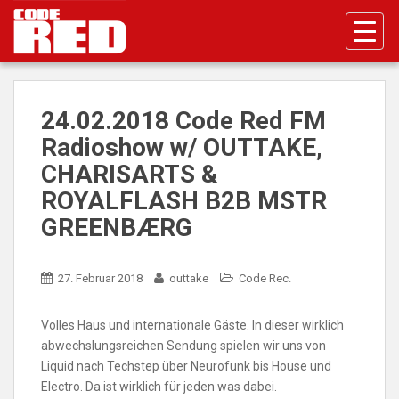
S
k
i
p
t
o
24.02.2018 Code Red FM
m
Radioshow w/ OUTTAKE,
a
CHARISARTS &
i
n
ROYALFLASH B2B MSTR
c
GREENBÆRG
o
n
t
27. Februar 2018
outtake
Code Rec.
e
n
Volles Haus und internationale Gäste. In dieser wirklich
t
abwechslungsreichen Sendung spielen wir uns von
Liquid nach Techstep über Neurofunk bis House und
Electro. Da ist wirklich für jeden was dabei.