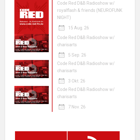
Code Red D&B Radioshow w/
royalflash & friends (NEUROFUNK
NIGHT)
15 Aug. 26
Code Red D&B Radioshow w/
charisarts
5 Sep. 26
Code Red D&B Radioshow w/
charisarts
3 Okt. 26
Code Red D&B Radioshow w/
charisarts
7 Nov. 26