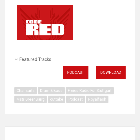
Featured Tracks
PODCAST
DOWNLOAD
Charisarts
Drum & Bass
Freies Radio Für Stuttgart
Mstr GreenBærg
outtake
Podcast
Royalflash