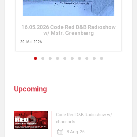
26. A
16.05.2026 Code Red D&B Radioshow
w/ Mstr. Greenbærg
20. Mai 2026
Upcoming
Code Red D&B Radioshow w/
charisarts
8 Aug. 26