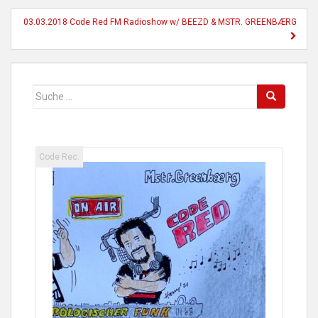
03.03.2018 Code Red FM Radioshow w/ BEEZD & MSTR. GREENBÆRG
Suche
nach:
Code Rec.
Code R
25